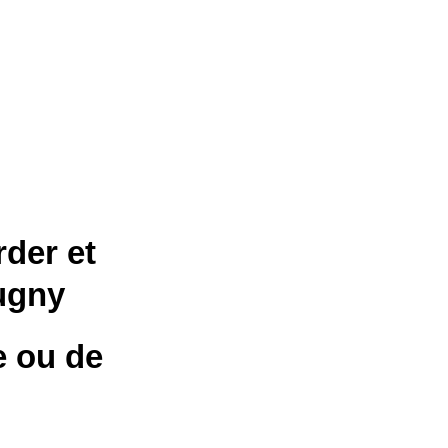
der et
ugny
e ou de