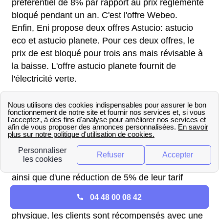
préférentiel de 8% par rapport au prix réglementé
bloqué pendant un an. C'est l'offre Webeo.
Enfin, Eni propose deux offres Astucio: astucio
eco et astucio planete. Pour ces deux offres, le
prix de est bloqué pour trois ans mais révisable à
la baisse. L'offre astucio planete fournit de
l'électricité verte.
Direct Energie
fournisseur maintenant
incontournable du marché français met à la
disposition du public français trois offres suivant à
peu près le même modèles que celles de ses
concurrents. On trouve ainsi l'offre classique. Les
bénéficiaires profitent d'un rendez-vous annuel
ainsi que d'une réduction de 5% de leur tarif
d'électricité par rapport au prix réglementé.
04 48 00 08 42
Vient ensuite l'offre online. Sans aucun support
physique, les clients sont récompensés avec une