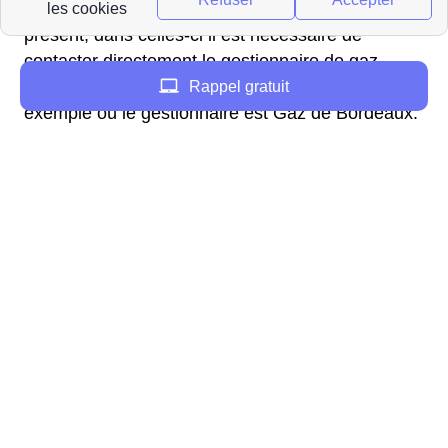
Il existe cependant des villes où GRDF n'est pas
présent, dans celles-ci il est nécessaire de
contacter directement le gestionnaire de gaz
local. C'est le cas dans la ville de Bordeaux par
Rappel gratuit
exemple où le gestionnaire est Gaz de Bordeaux.
Pour effectuer un raccordement auprès du
gestionnaire GRDF au Vigan, il nécessaire dans
un premier temps de faire une demande de
raccordement pour le logement concerné dans la
région Midi-Pyrénées. Deux solutions s'offrent aux
Vigannais, appeler un conseiller GRDF au 09 69
36 35 34 (N°Cristal) pour obtenir une estimation
du prix des travaux au Vigan et faire une
demande de raccordement. Ou se rendre sur le
site internet de GRDF pour effectuer la demande
de raccordement dans le 46 directement en ligne.
Quelque soit la solution choisie, GRDF donnera