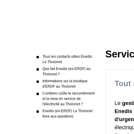
Servi
Tous les contacts utiles Enedis
Le Tholonet
Que fait Enedis (ex-ERDF) au
Tholonet ?
Informations sur la boutique
Tout 
d'ERDF au Tholonet
Combien coûte le raccordement
et la mise en service de
Le
gest
l'électricité au Tholonet ?
Enedis
Enedis (ex-ERDF) Le Tholonet :
foire aux questions
d'urge
électriq