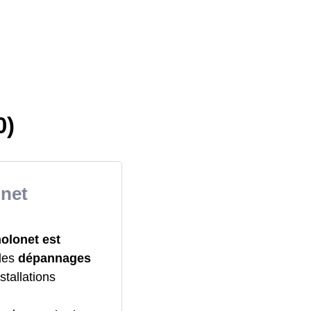
0)
onet
holonet est
 des
dépannages
stallations