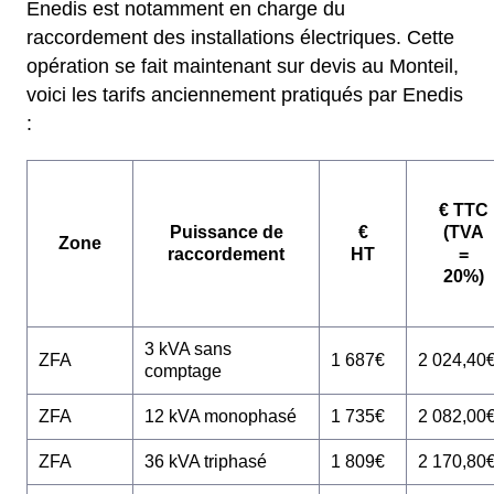
Enedis est notamment en charge du
raccordement des installations électriques. Cette
opération se fait maintenant sur devis au Monteil,
voici les tarifs anciennement pratiqués par Enedis
:
€ TTC
Puissance de
€
(TVA
Zone
raccordement
HT
=
20%)
3 kVA sans
ZFA
1 687€
2 024,40
comptage
ZFA
12 kVA monophasé
1 735€
2 082,00
ZFA
36 kVA triphasé
1 809€
2 170,80