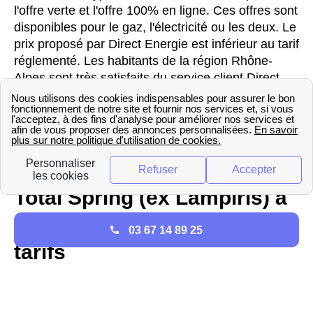
l'offre verte et l'offre 100% en ligne. Ces offres sont
disponibles pour le gaz, l'électricité ou les deux. Le
prix proposé par Direct Energie est inférieur au tarif
réglementé. Les habitants de la région Rhône-
Alpes sont très satisfaits du service client Direct
Energie, qui vient d'être désigné meilleur service
client de l'année pour la neuvième fois
consécutive. Pour joindre le service client Direct
Energie dans le 26340 (Drôme), voici le numéro
correspondant : 30 99. TEST
Total Spring (ex Lampiris) à
La Chaudière : offres et
03 67 14 89 25
tarifs
Total Spring (anciennement Lampiris) fait partie de
l'ensemble des nouveaux fournisseurs de gaz et