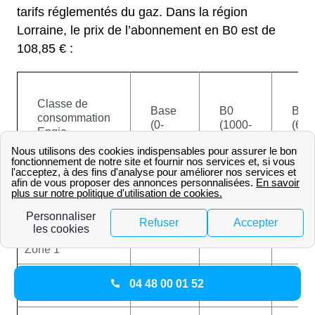
tarifs réglementés du gaz. Dans la région
Lorraine, le prix de l’abonnement en B0 est de
108,85 € :
Classe de
Base
B0
B1
consommation
(0-
(1000-
(600
Engie
1000)
6000)
300
(kWh/an)
Abonnement
108,85 €
108,85 €
277,20
annuel
Prix du kWh en
0,1284 €
0,1284 €
0,1036
Zone 1
Prix du kWh en
04 48 00 01 52
0,1284 €
0,1284 €
0,1043
Zone 2