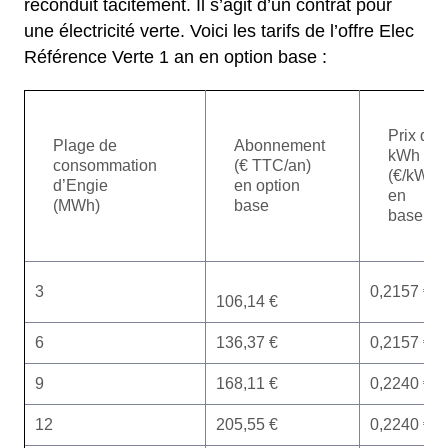
reconduit tacitement. Il s’agit d’un contrat pour
une électricité verte. Voici les tarifs de l’offre Elec
Référence Verte 1 an en option base :
Prix du
Plage de
Abonnement
kWh
consommation
(€ TTC/an)
(€/kWh)
d’Engie
en option
en
(MWh)
base
base
3
0,2157 €
106,14 €
6
136,37 €
0,2157 €
9
168,11 €
0,2240 €
12
205,55 €
0,2240 €