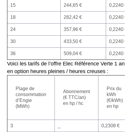
15
244,65 €
0,2240 €
18
282,42 €
0,2240 €
24
357,96 €
0,2240 €
30
433,50 €
0,2240 €
36
509,04 €
0,2240 €
Voici les tarifs de l’offre Elec Référence Verte 1 an
en option heures pleines / heures creuses :
Plage de
Prix du
Abonnement
consommation
kWh
(€ TTC/an)
d’Engie
(€/kWh)
en hp / hc
(MWh)
en hp
3
_
0,2308 €