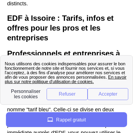
distincts.
EDF à Issoire : Tarifs, infos et
offres pour les pros et les
entreprises
Professionnels et entreprises à
Issoire : contrats, offres,
informations EDF
En tant que professionnel à Issoire, vous avez
besoin de l'offre la plus compétitive possible pour
votre entreprise. L'offre d'EDF pour les pros se
nomme "tarif bleu". Celle-ci se divise en deux
options : l'option de base et l'option heures
Rappel gratuit
pleines/heures creuses. Pour une souscription
immédiate auprès d'EDF, vous pouvez utiliser le