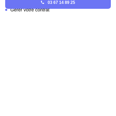
Haulchin
03 67 14 89 25
Gérer votre contrat
Mais pour cela il faut prendre le temps de le créer.
Rendez-vous sur la page
https://particuliers.engie.fr/creation-espace-
client.html. Suivez ensuite la procédure en
renseignant votre code client que vous retrouverez
sur chacune de vos factures.
L'ouverture d'un compteur à
Haulchin
Prix et démarches pour
l'ouverture du compteur de
gaz à Haulchin