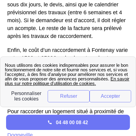
sous dix jours, le devis, ainsi que le calendrier
prévisionnel des travaux (entre 6 semaines et 4
mois). Si le demandeur est d’accord, il doit régler
un acompte. Le reste de la facture sera prélevé
après les travaux de raccordement.
Enfin, le coût d’un raccordement à Fontenay varie
entre 1500 et 2500€, selon la nature des travaux
à effectuer. Sur le site Internet d’Enedis, les
habitants de Fontenay peuvent faire une
simulation pour avoir une idée du prix final. Les
178 de de Fontenay dans le Vosges (88) ont déjà
effectué leur raccordement.
Pour raccorder un logement situé à proximité de
de Fontenay à l'électricité, vous pouvez consulter
04 48 00 08 42
les informations fournies sur le
raccordement à
Dogneville
.