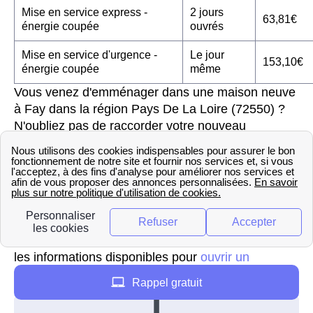
Mise en service express -
2 jours
63,81€
énergie coupée
ouvrés
Mise en service d'urgence -
Le jour
153,10€
énergie coupée
même
Vous venez d'emménager dans une maison neuve
à Fay dans la région Pays De La Loire (72550) ?
N'oubliez pas de raccorder votre nouveau
logement au gaz naturel et de demander une
première mise en service. Cela vous coûtera
19,88€ pour un délai d'intervention de 10 jours
ouvrés.
Pour découvrir tous les détails sur la mise en
service à proximité de de Fay, veuillez consulter
les informations disponibles pour
ouvrir un
compteur à Champagné
.
Rappel gratuit