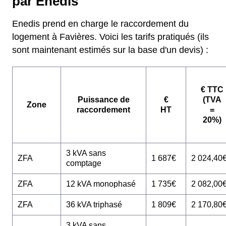
par Enedis
Enedis prend en charge le raccordement du
logement à Favières. Voici les tarifs pratiqués (ils
sont maintenant estimés sur la base d'un devis) :
€ TTC
Puissance de
€
(TVA
Zone
raccordement
HT
=
20%)
3 kVA sans
ZFA
1 687€
2 024,40
comptage
ZFA
12 kVA monophasé
1 735€
2 082,00
ZFA
36 kVA triphasé
1 809€
2 170,80
3 kVA sans