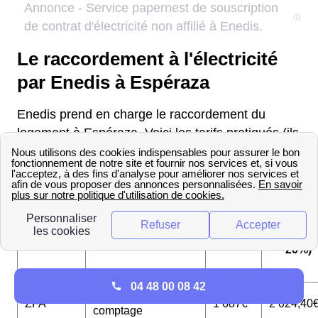
Le raccordement à l'électricité
par Enedis à Espéraza
Enedis prend en charge le raccordement du
logement à Espéraza. Voici les tarifs pratiqués (ils
sont maintenant estimés sur la base d'un devis) :
€ TTC
Puissance de
€
(TVA
Zone
raccordement
HT
=
20%)
04 48 00 08 42
3 kVA sans
ZFA
1 687€
2 024,40
comptage