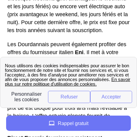
et les jours fériés) ou encore vert électrique auto
(prix avantageux le weekend, les jours fériés et la
nuit). Pour cette dernière offre, le prix est fixe pour
les trois années suivant la souscription.
Les Dourdannais peuvent également profiter des
offres du fournisseur italien
Eni
. Il met à votre
disposition quatre offres d'électricité.
Une offre totalement en ligne et proposant un tarif
préférentiel de 8% par rapport au prix réglementé
bloqué pendant un an. C'est l'offre Webeo.
Enfin, Eni propose deux offres Astucio: astucio
eco et astucio planete. Pour ces deux offres, le
prix de est bloqué pour trois ans mais révisable à
la baisse. L'offre astucio planete fournit de
Rappel gratuit
l'électricité verte.