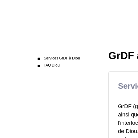
GrDF 
Services GrDF à Diou
FAQ Diou
Serv
GrDF (ga
ainsi qu
l'interl
de Diou.