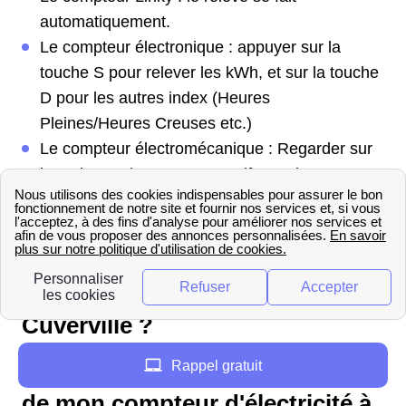
automatiquement.
Le compteur électronique : appuyer sur la
touche S pour relever les kWh, et sur la touche
D pour les autres index (Heures
Pleines/Heures Creuses etc.)
Le compteur électromécanique : Regarder sur
le cadran unique pour un tarif sans heures.
Pour les heures creuses en kWH, regarder sur
le 1er cadran, et sur le 2ème cadran pour les
heures pleines.
Quels sont les tarifs d'Enedis
Cuverville ?
Rappel gratuit
Comment procéder à l'ouverture
de mon compteur d'électricité à