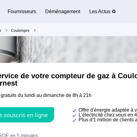
Fournisseurs
Déménagement
Les Actus ♻️
e
Coulonges