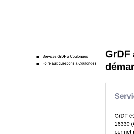
GrDF à
Services GrDF à Coulonges
démar
Foire aux questions à Coulonges
Serv
GrDF est
16330 (C
permet p