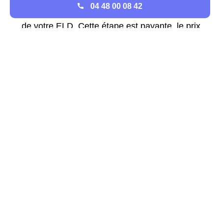
04 48 00 08 42
de votre compteur électrique
toujours auprès
de votre ELD. Cette étape est payante, le prix
dépend du délai accepté pour le rendez-vous.