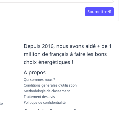
Soumettre
ici
Depuis 2016, nous avons aidé + de 1
million de français à faire les bons
choix énergétiques !
A propos
Qui sommes-nous ?
Conditions générales d'utilisation
Méthodologie de classement
Traitement des avis
e
Politique de confidentialité
te
Copyright © agence-france-
électricité.fr 2026 – Tous droits
réservés