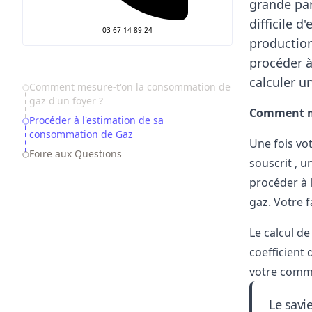
grande par
difficile 
03 67 14 89 24
production
procéder à
calculer u
Table of Contents
Comment mesure-t'on la consommation de
gaz d'un foyer ?
Comment me
Procéder à l'estimation de sa
consommation de Gaz
Une fois vot
Foire aux Questions
souscrit , 
procéder à l
gaz. Votre 
Le
calcul d
coefficient 
votre comm
Le savi