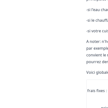
-si l'eau ch
-si le chauf
-si votre cu
A noter: n'
par exemple,
convient le
pourrez de
Voici globa
frais fixes