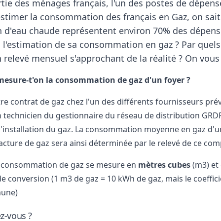
tie des ménages français, l'un des postes de dépenses
d'estimer la consommation des français en Gaz, on sait
 d'eau chaude représentent environ 70% des dépense
 l'estimation de sa
consommation en gaz
? Par quels
n relevé mensuel s'approchant de la réalité ? On vous
sure-t'on la consommation de gaz d'un foyer ?
re contrat de gaz chez l'un des différents fournisseurs prévus
un technicien du gestionnaire du réseau de distribution GRD
'installation du gaz. La
consommation moyenne
en gaz d'u
facture de gaz sera ainsi déterminée par le relevé de ce com
e consommation de gaz
se mesure en
mètres cubes
(m3) et 
de conversion (1 m3 de gaz = 10 kWh de gaz, mais le coeffici
une)
ez-vous ?