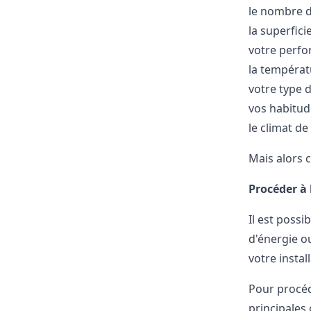
le nombre d
la superfic
votre perf
la températ
votre type 
vos habitu
le climat de
Mais alors
Procéder à
Il est poss
d'énergie o
votre insta
Pour procéd
principales