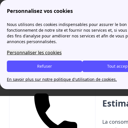
Personnalisez vos cookies
Agence France Électricité
Consommation de gaz
Estim
Nous utilisons des cookies indispensables pour assurer le bon
More
fonctionnement de notre site et fournir nos services et, si vous 
des fins d'analyse pour améliorer nos services et afin de vous 
annonces personnalisées.
Estim
Personnaliser les cookies
Refuser
Tout accep
Ouvert 
Estime
En savoir plus sur notre politique d'utilisation de cookies.
Votre contrat d'énergie en 5 minutes et gratuitement !
Estim
La consomm