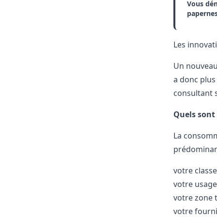
Vous dém
paperne
Les innovat
Un nouveau 
a donc plus
consultant 
Quels sont
La consomma
prédominant
votre class
votre usage
votre zone t
votre fourn