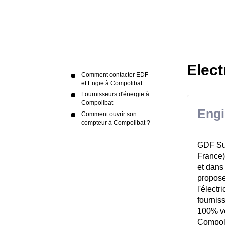
Elect
Comment contacter EDF
et Engie à Compolibat
Fournisseurs d'énergie à
Compolibat
Engi
Comment ouvrir son
compteur à Compolibat ?
GDF Sue
France)
et dans
propose
l'élect
fourniss
100% ver
Compoli