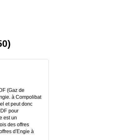
50)
GDF (Gaz de
ngie. à Compolibat
rel et peut donc
EDF pour
e est un
ois des offres
offres d'Engie à