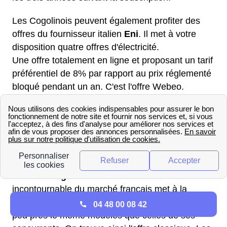
Les Cogolinois peuvent également profiter des
offres du fournisseur italien
Eni
. Il met à votre
disposition quatre offres d'électricité.
Une offre totalement en ligne et proposant un tarif
préférentiel de 8% par rapport au prix réglementé
bloqué pendant un an. C'est l'offre Webeo.
Enfin, Eni propose deux offres Astucio: astucio
eco et astucio planete. Pour ces deux offres, le
prix de est bloqué pour trois ans mais révisable à
la baisse. L'offre astucio planete fournit de
l'électricité verte.
Direct Energie
fournisseur maintenant
incontournable du marché français met à la
disposition du public français trois offres suivant à
04 48 00 08 42
peu près le même modèles que celles de ses