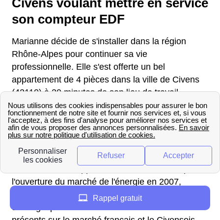
Civens voulant mettre en service
son compteur EDF
Marianne décide de s'installer dans la région
Rhône-Alpes pour continuer sa vie
professionnelle. Elle s'est offerte un bel
appartement de 4 pièces dans la ville de Civens
(42110) à 20 minutes de son lieu de travail.
Marianne sait que si elle veut avoir l'électricité à
temps chez elle, elle doit d'abord prendre le
temps de faire un
comparatif des différentes
offres
proposées par les fournisseurs d'énergie,
et ensuite choisir l'offre la plus adaptée à la
situation de son appartement de Civens. Depuis
l'ouverture du marché de l'énergie en 2007,
Marianne peut choisir librement son fournisseur
Rappel gratuit
d'énergie parmi les différents fournisseurs