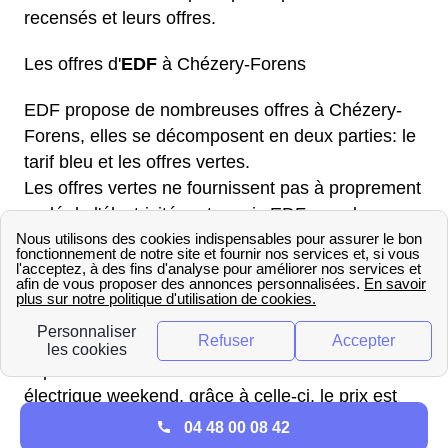
recensés et leurs offres.
Les offres d'
EDF
à Chézery-Forens
EDF propose de nombreuses offres à Chézery-
Forens, elles se décomposent en deux parties: le
tarif bleu et les offres vertes.
Les offres vertes ne fournissent pas à proprement
parlé de l'électricité verte mais EDF prend
l'engagement que l'équivalent de votre
consommation d'énergie sera investi en électricité
verte dans le réseau. Parmi ces offres vertes, on
trouve l'offre verte électrique. Cette formule est
basique et son principal intérêt est de proposer un
aspect "vert". On trouve aussi l'offre vert
électrique weekend, grâce à celle-ci, le prix est
avantageux les jours fériés et le weekend. Enfin,
04 48 00 08 42
l'offre vert weekend auto. Ici, le prix est fixe