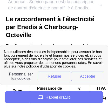
Le raccordement à l'électricité
par Enedis à Cherbourg-
Octeville
Enedis prend en charge le raccordement du
logement à Cherbourg-Octeville. Voici les tarifs
pratiqués (ils sont maintenant estimés sur la base
d'un devis) :
€ TTC
Puissance de
€
(TVA
Zone
raccordement
HT
=
Rappel gratuit
20%)