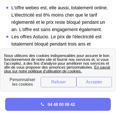
L'
offre webeo
est, elle aussi, totalement online.
L'électricité est 8% moins cher que le tarif
réglementé et le prix reste bloqué pendant un
an. L'offre est sans engagement également.
Les
offres Astucio
. Le prix de l'électricité est
totalement bloqué pendant trois ans et
révisable seulement à la baisse. Il est donc très
renTable en cas de fortes fluctuations sur le
marché de l'électricité. L'offre est sans
engagement. L'offre
astucio planète
fournit de
l'électricité "verte", contrairement à l'offre
astucio eco
.
Vous pouvez retrouver des informations plus
04 48 00 08 42
précises encore sur le site des annonceurs.