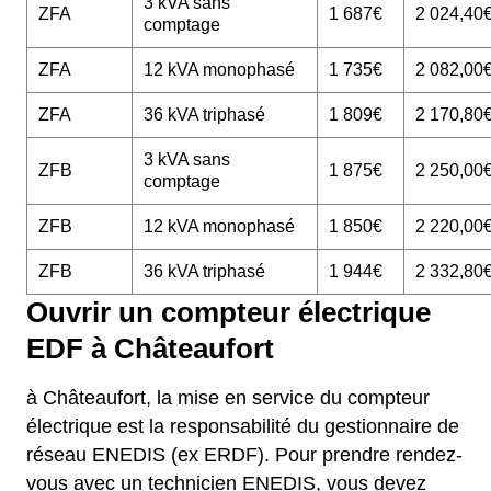
3 kVA sans
ZFA
1 687€
2 024,40
comptage
ZFA
12 kVA monophasé
1 735€
2 082,00
ZFA
36 kVA triphasé
1 809€
2 170,80
3 kVA sans
ZFB
1 875€
2 250,00
comptage
ZFB
12 kVA monophasé
1 850€
2 220,00
ZFB
36 kVA triphasé
1 944€
2 332,80
Ouvrir un compteur électrique
EDF à Châteaufort
à Châteaufort, la mise en service du compteur
électrique est la responsabilité du gestionnaire de
réseau ENEDIS (ex ERDF). Pour prendre rendez-
vous avec un technicien ENEDIS, vous devez