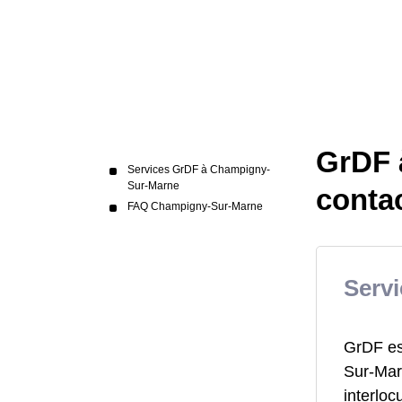
GrDF 
Services GrDF à Champigny-
Sur-Marne
conta
FAQ Champigny-Sur-Marne
Serv
GrDF est
Sur-Mar
interloc