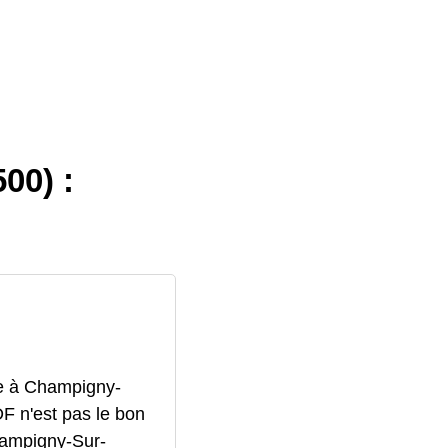
00) :
lle à Champigny-
F n'est pas le bon
Champigny-Sur-