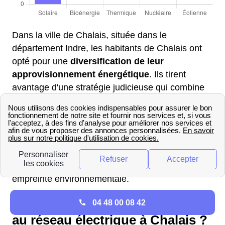
Dans la ville de Chalais, située dans le
département Indre, les habitants de Chalais ont
opté pour une
diversification de leur
approvisionnement énergétique
. Ils tirent
avantage d'une stratégie judicieuse qui combine
différentes sources d'énergie, comprenant les
énergies renouvelables comme
l'éolien, le
solaire et les bioénergies
, ainsi que d'autres
sources telles que le
thermique et le nucléaire
.
Cela démontre l'engagement des habitants de
Chalais envers la durabilité et la réduction de leur
empreinte environnementale.
Comment raccorder sa maison
04 48 00 08 42
au réseau électrique à Chalais ?