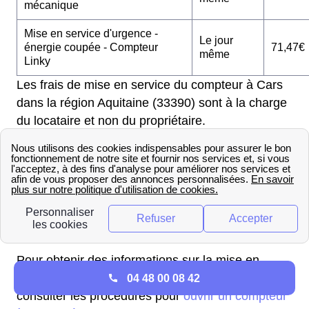
mécanique
Mise en service d'urgence -
Le jour
énergie coupée - Compteur
71,47€
même
Linky
Les frais de mise en service du compteur à Cars
dans la région Aquitaine (33390) sont à la charge
du locataire et non du propriétaire.
Les Carsiens qui emménagent dans une maison
neuve dans la région Aquitaine, il faut effectuer la
première mise en service, le prix est de 54,19€
avec un délai d'intervention de 10 jours ouvrés.
En plus, une attestation de conformité CONSUEL
vous sera demandée.
Pour obtenir des informations sur la mise en
service de l'électricité à côté de Cars, veuillez
04 48 00 08 42
consulter les procédures pour
ouvrir un compteur