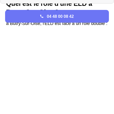
Quel est le rôle d'une ELD à
Butry-Sur-Oise ?
04 48 00 08 42
à Butry-Sur-Oise, l'ELD est face à un rôle double :
elle est responsable de la distribution de
l'électricité ainsi que de l'offre. L'ELD est donc
responsable de : - assurer le raccordement des
entreprises et logements de Butry-Sur-Oise et la
distribution de l'énergie - proposer des offres
d'électricité pour tous Votre ELD est peut-être
aussi en charge de la distribution et de l'offre de
gaz à Butry-Sur-Oise.
Enedis n'est pas disponible à
Butry-Sur-Oise
Qu'est ce qu'une ELD à Butry-