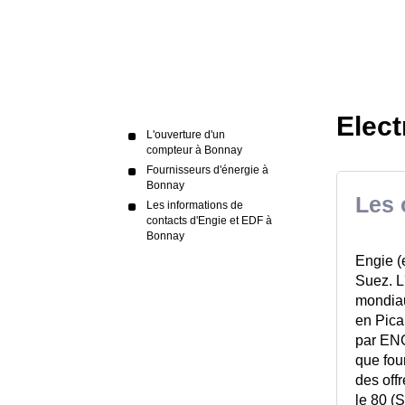
Elect
L'ouverture d'un
compteur à Bonnay
Fournisseurs d'énergie à
Bonnay
Les 
Les informations de
contacts d'Engie et EDF à
Bonnay
Engie (
Suez. L
mondiau
en Pica
par ENG
que four
des offr
le 80 (