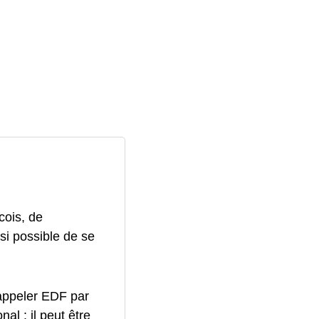
cois, de
ssi possible de se
appeler EDF par
al : il peut être