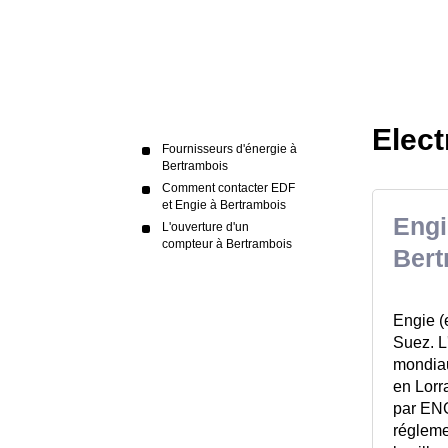
Elect
Fournisseurs d'énergie à
Bertrambois
Comment contacter EDF
et Engie à Bertrambois
Engi
L'ouverture d'un
compteur à Bertrambois
Bert
Engie (
Suez. L
mondiau
en Lorr
par ENG
réglemen