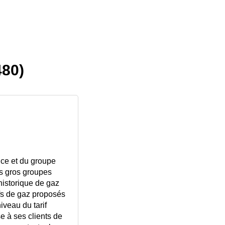
480)
nce et du groupe
us gros groupes
historique de gaz
ifs de gaz proposés
veau du tarif
se à ses clients de