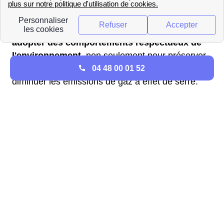
par le contrôle de leur consommation, les
résidents de la ville de Bernay-Vilbert, implantée
dans la région Ile-De-France, sont incités à
adopter des comportements respectueux de
l'environnement
, non seulement pour préserver
les ressources naturelles, mais aussi pour
04 48 00 01 52
diminuer les émissions de gaz à effet de serre.
Effectuer un raccordement au
gaz à Bernay-Vilbert
Pour pouvoir être raccordé au gaz à Bernay-
Vilbert, les Bernéens-Vilbertiens doivent contacter
le gestionnaire du réseau de gaz de Bernay-
Vilbert (77540).