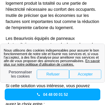
logement produit la totalité ou une partie de
l'électricité nécessaire au confort des occupants.
Inutile de préciser que les économies sur les
factures sont importantes tout comme la réduction
de l'empreinte carbone du logement.
Les Beaurivois équipés de panneaux
photovoltaïques peuvent vendre le surplus ou la
totalité de leur production aux fournisseurs
d'électricité. La Commission de régulation de
l'énergie et le gouvernement encadrent
soigneusement les tarifs et la vente d'électricité
verte par des particuliers.
Si cette solution vous intéresse, vous pouvez
financer l'installation de panneaux
04 48 00 01 52
photovoltaïques grâce aux aides de l'État. Vous
aurez le choix entre :