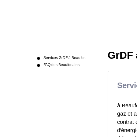
GrDF 
Services GrDF à Beaufort
FAQ des Beaufortains
Servi
à Beaufo
gaz et a
contrat
d'énerg