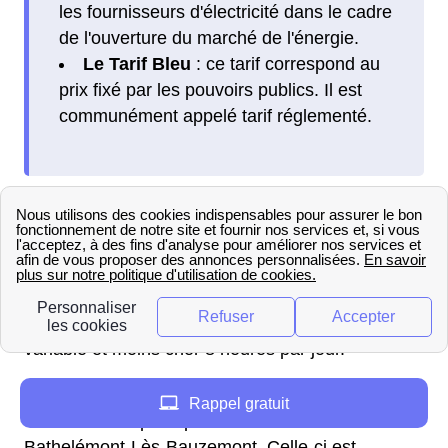
les fournisseurs d'électricité dans le cadre
de l'ouverture du marché de l'énergie.
Le Tarif Bleu
: ce tarif correspond au
prix fixé par les pouvoirs publics. Il est
communément appelé tarif réglementé.
Pour chacune de ces offres vous avez le choix
entre deux options principales. Tout d'abord
l'
option de base
qui propose un tarif identique
peu importe le moment de la journée et ensuite
l'
option heures creuses
qui propose un tarif
variable et moins cher 8 heures par jour.
Qu'en est t'il de l'option
Tempo
? En effet, il reste
Rappel gratuit
une dernière option pour les habitants de
Bathelémont-Lès-Bauzemont. Celle-ci est