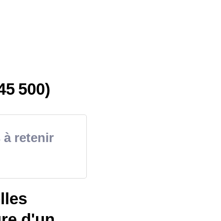
45 500)
 à retenir
lles
re d'un