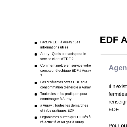
EDF A
Facture EDF à Auray : Les
informations utiles
Auray : Quels contacts pour le
service client d'EDF ?
Comment mettre en service votre
Agen
compteur électrique EDF à Auray
?
Les différentes offres EDF et la
Il n'ex
consommation d'énergie à Auray
fermées 
Toutes les infos pratiques pour
emménager à Auray
renseign
à Auray : Toutes les démarches
EDF.
et infos pratiques EDF
Organismes autres qu'EDF liés à
l'électricité et au gaz à Auray
Pour
ou