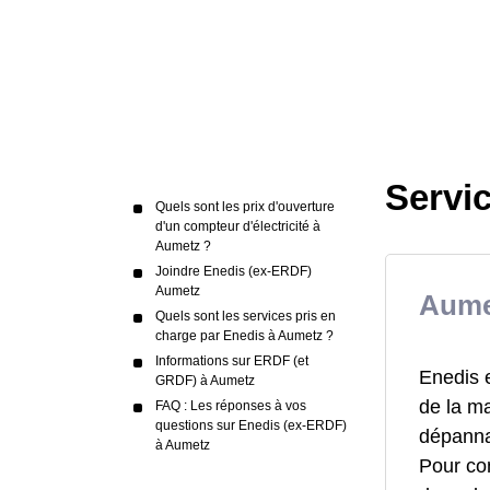
Servi
Quels sont les prix d'ouverture
d'un compteur d'électricité à
Aumetz ?
Joindre Enedis (ex-ERDF)
Aumetz
Aumet
Quels sont les services pris en
charge par Enedis à Aumetz ?
Informations sur ERDF (et
Enedis 
GRDF) à Aumetz
de la ma
FAQ : Les réponses à vos
questions sur Enedis (ex-ERDF)
dépanna
à Aumetz
Pour co