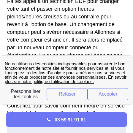
Faites appel à un technicien EDF pour changer
votre tarif et passer en option heures
pleines/heures creuses ou au contraire pour
revenir à l'option de base. Un changement de
compteur peut s'avérer nécessaire à Allonnes si
votre compteur est ancien. Il sera alors remplacé
par un nouveau compteur connecté ou
électronique. La prise en charge est dans ce cas
assurée par Enedis.
Généralement, vous ne pouvez pas refuser
l'installation d'un nouveau compteur car celui-ci
est la propriété d'Enedis.
Consultez pour savoir comment mettre en service
l'électricité dans une ville proche d'Allonnes.
03 59 91 91 81