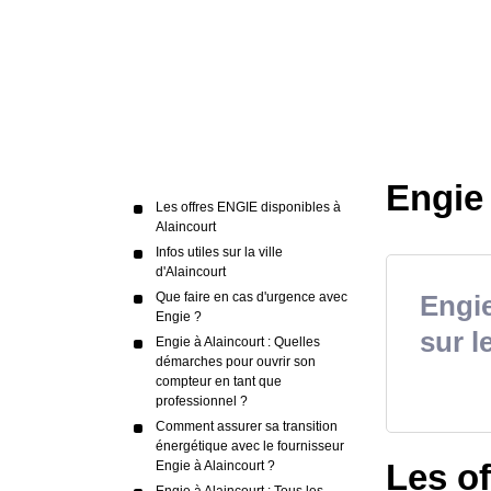
Engie 
Les offres ENGIE disponibles à
Alaincourt
Infos utiles sur la ville
d'Alaincourt
Que faire en cas d'urgence avec
Engie
Engie ?
sur l
Engie à Alaincourt : Quelles
démarches pour ouvrir son
compteur en tant que
professionnel ?
Comment assurer sa transition
énergétique avec le fournisseur
Les of
Engie à Alaincourt ?