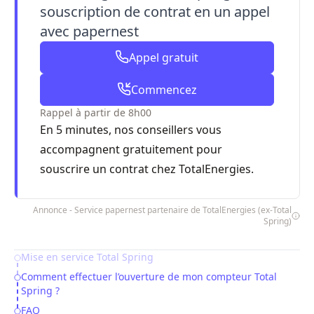
souscription de contrat en un appel
avec papernest
Appel gratuit
Commencez
Rappel à partir de 8h00
En 5 minutes, nos conseillers vous
accompagnent gratuitement pour
souscrire un contrat chez TotalEnergies.
Annonce - Service papernest partenaire de TotalEnergies (ex-Total
Spring)
Mise en service Total Spring
Table of Contents
Comment effectuer l’ouverture de mon compteur Total
Spring ?
FAQ