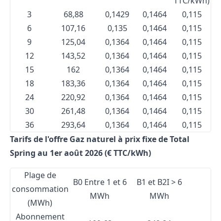
TTC/kWh)
3
68,88
0,1429
0,1464
0,115
6
107,16
0,135
0,1464
0,115
9
125,04
0,1364
0,1464
0,115
12
143,52
0,1364
0,1464
0,115
15
162
0,1364
0,1464
0,115
18
183,36
0,1364
0,1464
0,115
24
220,92
0,1364
0,1464
0,115
30
261,48
0,1364
0,1464
0,115
36
293,64
0,1364
0,1464
0,115
Tarifs de l'offre Gaz naturel à prix fixe de Total
Spring au 1er août 2026 (€ TTC/kWh)
Plage de
B0 Entre 1 et 6
B1 et B2I > 6
consommation
MWh
MWh
(MWh)
Abonnement