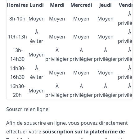
Horaires
Lundi
Mardi
Mercredi
Jeudi
Vendred
À
8h-10h
Moyen
Moyen
Moyen
Moyen
privilégi
À
À
10h-13h
Moyen
Moyen
Moyen
éviter
privilégi
13h-
À
À
À
À
Moyen
14h30
privilégier
privilégier
privilégier
privilégi
14h30-
À
À
Moyen
Moyen
Moyen
16h30
éviter
privilégi
16h30-
À
À
À
À
Moyen
20h
privilégier
privilégier
privilégier
privilégi
Souscrire en ligne
Afin de
souscrire en ligne
, vous pouvez directement
effectuer votre
souscription sur la plateforme de