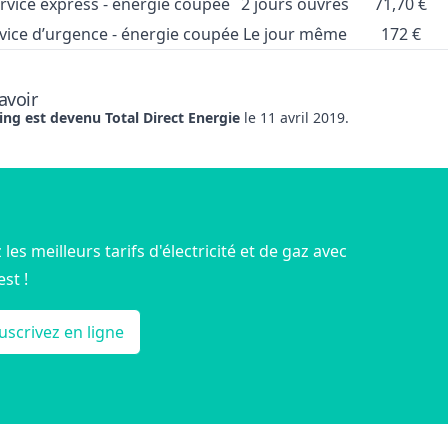
rvice express - énergie coupée
2 jours ouvrés
71,70 €
vice d’urgence - énergie coupée
Le jour même
172 €
avoir
ing est devenu Total Direct Energie
le 11 avril 2019.
les meilleurs tarifs d'électricité et de gaz avec
st !
uscrivez en ligne