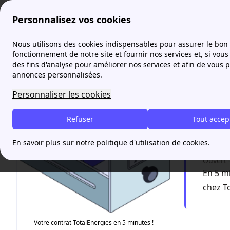
Personnalisez vos cookies
Agence France Électricité
Mise en service Total Spring
Nous utilisons des cookies indispensables pour assurer le bon
More
fonctionnement de notre site et fournir nos services et, si vous 
des fins d'analyse pour améliorer nos services et afin de vous 
Mise e
annonces personnalisées.
Personnaliser les cookies
Total
Refuser
Tout accep
paper
En savoir plus sur notre politique d'utilisation de cookies.
Ouvert 
En 5 m
chez T
Votre contrat TotalEnergies en 5 minutes !