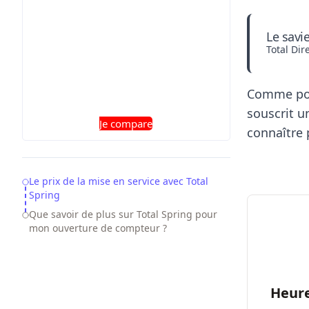
Le savi
Total Dire
Comme pour
souscrit u
Je compare
connaître p
Table of Contents
Le prix de la mise en service avec Total
Spring
Que savoir de plus sur Total Spring pour
mon ouverture de compteur ?
Heure