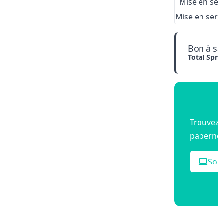
Mise en se
Mise en ser
Bon à s
Total Spr
Trouvez 
paperne
So