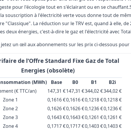
geste pour l'écologie tout en s'éclairant ou en se chauffant.S
, la souscription à l'électricité verte vous donne tout de m
fre "Classique". La réduction sur le TRV est, quand à elle, de
s deux énergies, c'est-à-dire le gaz et l'électricité avec Tota
 jetez un œil aux abonnements sur les prix ci-dessous pour l
arifaire de l’Offre Standard Fixe Gaz de Total
Energies (obsolète)
consommation (MWh)
Base
B0
B1
B2i
ment (€ TTC/an)
147,31 €
147,31 €
344,02 €
344,02 €
Zone 1
0,1616 €
0,1616 €
0,1218 €
0,1218 €
Zone 2
0,1626 €
0,1626 €
0,1236 €
0,1236 €
Zone 3
0,1643 €
0,1643 €
0,1261 €
0,1261 €
Zone 4
0,1717 €
0,1717 €
0,1403 €
0,1403 €