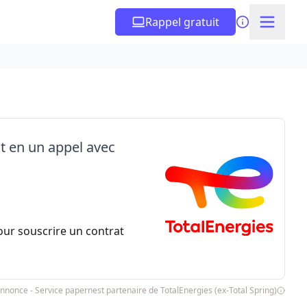
Rappel gratuit
at en un appel avec
ur souscrire un contrat
nnonce - Service papernest partenaire de TotalEnergies (ex-Total Spring)