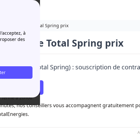
Mise en service Total Spring prix
l'acceptez, à
proposer des
n service Total Spring prix
Energies (ex-Total Spring) : souscription de contr
ter
nest
Commencez
- ferme à 20h00
inutes, nos conseillers vous accompagnent gratuitement po
otalEnergies.
A