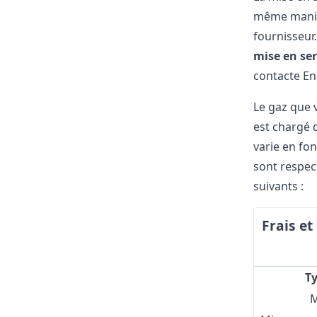
même manièr
fournisseur
mise en ser
contacte Ene
Le gaz que v
est chargé d
varie en fon
sont respec
suivants :
Frais et
Ty
M