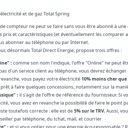
'électricité et de gaz Total Spring
 de compteur ne peut se faire sans vous être abonné à une 
s prix et caractéristiques (et éventuellement les comparer a
us abonner au téléphone ou par Internet.
ur, désormais Total Direct Energie, propose trois offres :
ine" :
comme son nom l'indique, l'offre "Online" ne peut être
 pas d'un service client au téléphone, vous devrez échanger
revanche, vous payez votre électricité
10% moins cher que 
s prêt à faire quelques concessions, notamment sur la mani
ssique" :
il s'agit de l'offre de référence du fournisseur. S
icité, vous avez en revanche la possibilité de faire le point 
ste toutefois correcte : elle est de
5% sur le TRV.
Aussi, vou
eiller par téléphone, du tchat, mail, et courrier
te" :
et si vous optiez pour une énergie éco-responsable ? R