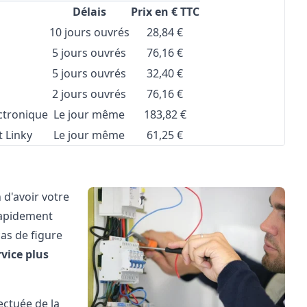
Délais
Prix en € TTC
10 jours ouvrés
28,84 €
5 jours ouvrés
76,16 €
5 jours ouvrés
32,40 €
2 jours ouvrés
76,16 €
ctronique
Le jour même
183,82 €
 Linky
Le jour même
61,25 €
 d'avoir votre
rapidement
cas de figure
vice plus
fectuée de la