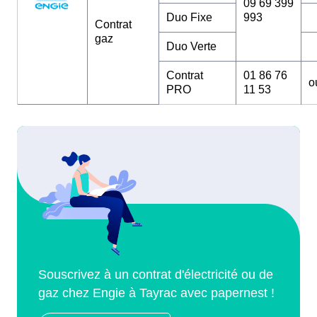
09 69 399
Duo Fixe
993
Contrat
gaz
Duo Verte
Contrat
01 86 76
o
PRO
11 53