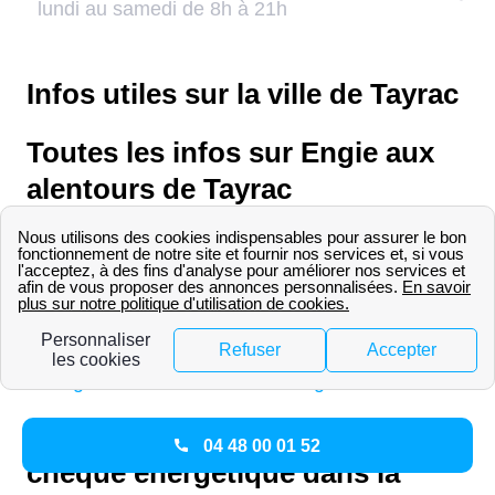
Infos utiles sur la ville de Tayrac
Toutes les infos sur Engie aux
alentours de Tayrac
Pour consulter les services et contacts d'Engie
dans les villes proches de Tayrac:
Engie - Rodez
Engie - Millau
Engie - Villefranche-De-Rouergue
À quelle date se fait l’envoi du
04 48 00 01 52
chèque énergétique dans la