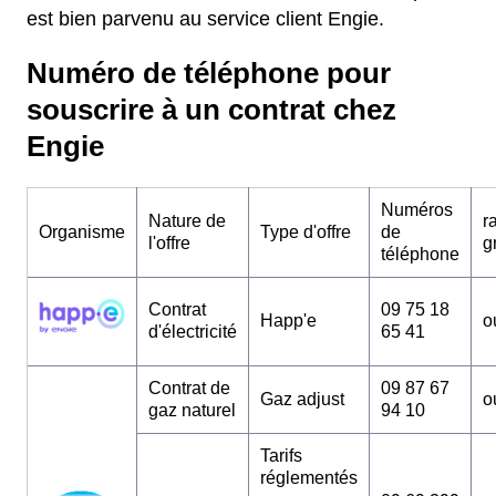
est bien parvenu au service client Engie.
Numéro de téléphone pour
souscrire à un contrat chez
Engie
Numéros
Nature de
r
Organisme
Type d'offre
de
l'offre
g
téléphone
Contrat
09 75 18
Happ'e
o
d'électricité
65 41
Contrat de
09 87 67
Gaz adjust
o
gaz naturel
94 10
Tarifs
réglementés