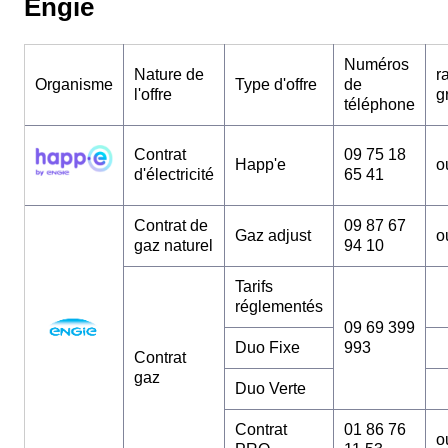
Engie
Numéros
Nature de
r
Organisme
Type d'offre
de
l'offre
g
téléphone
Contrat
09 75 18
Happ'e
o
d'électricité
65 41
Contrat de
09 87 67
Gaz adjust
o
gaz naturel
94 10
Tarifs
réglementés
09 69 399
Duo Fixe
993
Contrat
gaz
Duo Verte
Contrat
01 86 76
o