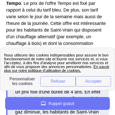
Tempo
. Le prix de l'offre Tempo est fixé par
rapport à celui du tarif bleu. De plus, son tarif
varie selon le jour de la semaine mais aussi de
l'heure de la journée. Cette offre est intéressante
pour les habitants de Saint-Vrain qui disposent
d'un chauffage alternatif (par exemple, un
chauffage à bois) et dont la consommation
dépasse le 9kVA.
Gaz
Avantage Gaz
: Cette offre propose
un prix fixe d'une durée de 4 ans. En effet
le prix du kWh HT sera le même, sauf si
Rappel gratuit
durant cette période le tarif réglementé du
gaz diminue, les habitants de Saint-Vrain