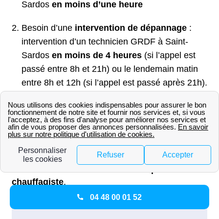
Sardos
en moins d’une heure
Besoin d’une
intervention de dépannage
:
intervention d’un technicien GRDF à Saint-
Sardos
en moins de 4 heures
(si l’appel est
passé entre 8h et 21h) ou le lendemain matin
entre 8h et 12h (si l’appel est passé après 21h).
S’il y a un problème d’eau chaude ou de
chauffage, il ne faut pas appeler GRDF, le
distributeur s’occupe seulement des situations
urgentes. En cas de
chaudière
dysfonctionnelle
, les habitants du logement à
Saint-Sardos doivent
contacter un plombier-
chauffagiste
.
04 48 00 01 52