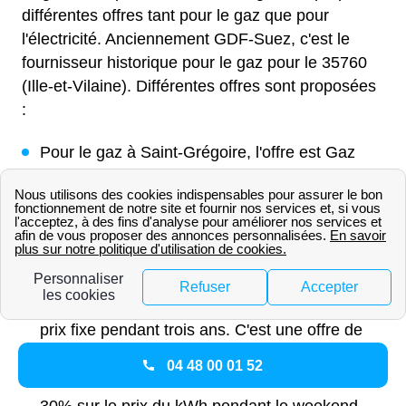
différentes offres tant pour le gaz que pour
l'électricité. Anciennement GDF-Suez, c'est le
fournisseur historique pour le gaz pour le 35760
(Ille-et-Vilaine). Différentes offres sont proposées
:
Pour le gaz à Saint-Grégoire, l'offre est Gaz
Ajust. C'est une offre au tarif réglementé mais
fixe pendant une durée de 3 ans ré-ajustable à
la baisse.
Pour l'électricité, il existe deux offres possibles
pour les Grégoriens et Grégoriennes. La
première, nommée Elec Ajust, est une offre à
prix fixe pendant trois ans. C'est une offre de
marché. La seconde disponibles dans le
04 48 00 01 52
35760, est Elec Weekend où une réduction de
30% sur le prix du kWh pendant le weekend.