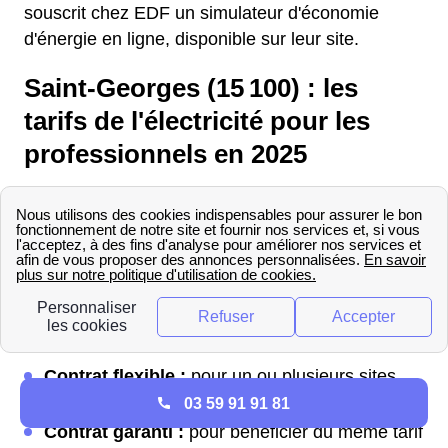
souscrit chez EDF un simulateur d'économie
d'énergie en ligne, disponible sur leur site.
Saint-Georges (15 100) : les
tarifs de l'électricité pour les
professionnels en 2025
Les tarifs de l’électricité pour les professionnels
en 2023 à Saint-Georges, Cantal (15) sont
variables. À noter que tous les contrats disposent
d’une option énergie verte.
Les abonnements à l’électricité basse tension
(inférieure ou égale à 36 kVA) :
Contrat flexible :
pour un ou plusieurs sites,
des plages horaires à tarifs réduits
03 59 91 91 81
Contrat garanti :
pour bénéficier du même tarif